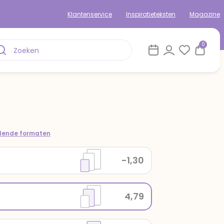
Klantenservice
Inspiratieteksten
Magazine
0
llende formaten
-1,30
4,79