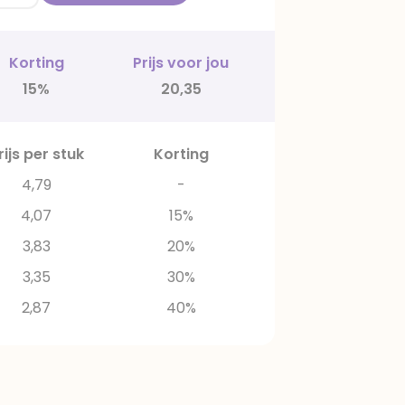
Korting
Prijs voor jou
15%
20,35
rijs per stuk
Korting
4,79
-
4,07
15%
3,83
20%
3,35
30%
2,87
40%