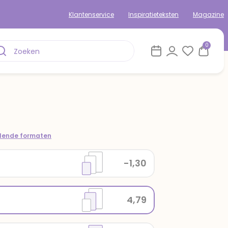
Klantenservice
Inspiratieteksten
Magazine
0
llende formaten
-1,30
4,79