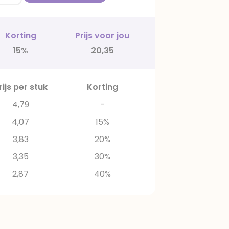
Korting
Prijs voor jou
15%
20,35
rijs per stuk
Korting
4,79
-
4,07
15%
3,83
20%
3,35
30%
2,87
40%