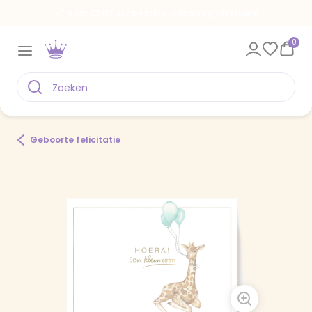
Voor 22.00 uur besteld, vandaag verstuurd
0
Geboorte felicitatie