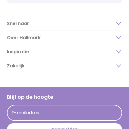
Snel naar
Over Hallmark
Inspiratie
Over ons
Duurzaamheid
Zakelijk
Magazine
Vacatures
Inspiratieteksten
Inloggen retailer
Werken bij Hallmark
Cadeau inspiratie
Hallmark Kaartclub
Blijf op de hoogte
Kaartinspiratie
Acties
E-mailadres
Persberichten
Hallmark en Kinderpostzegels