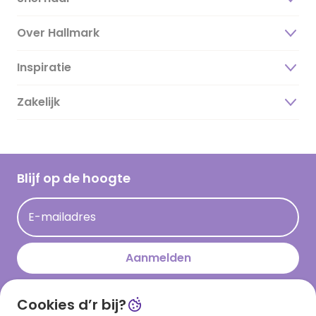
Over Hallmark
Inspiratie
Over ons
Duurzaamheid
Zakelijk
Magazine
Vacatures
Inspiratieteksten
Inloggen retailer
Werken bij Hallmark
Cadeau inspiratie
Hallmark Kaartclub
Blijf op de hoogte
Kaartinspiratie
Acties
E-mailadres
Persberichten
Hallmark en Kinderpostzegels
Aanmelden
Cookies d’r bij?
Download onze app