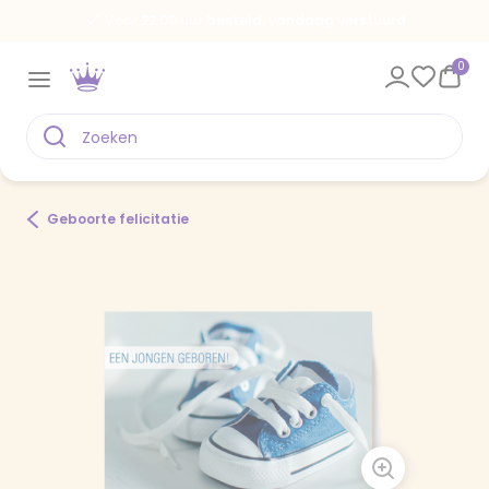
Voor 22.00 uur besteld, vandaag verstuurd
0
Geboorte felicitatie