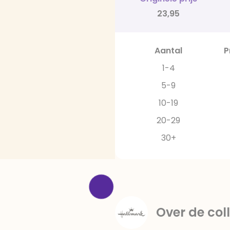
23,95
Aantal
P
1-4
5-9
10-19
20-29
30+
Over de coll