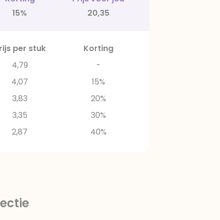
15%
20,35
rijs per stuk
Korting
4,79
-
4,07
15%
3,83
20%
3,35
30%
2,87
40%
ectie