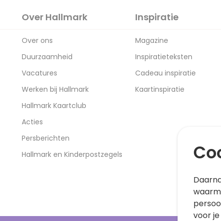
Over Hallmark
Inspiratie
Over ons
Magazine
Duurzaamheid
Inspiratieteksten
Vacatures
Cadeau inspiratie
Werken bij Hallmark
Kaartinspiratie
Hallmark Kaartclub
Acties
Persberichten
Coo
Hallmark en Kinderpostzegels
Daarna
waarme
persoo
voor je