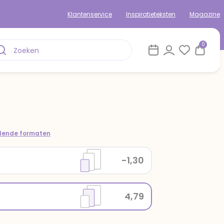
Klantenservice
Inspiratieteksten
Magazine
0
llende formaten
-1,30
4,79