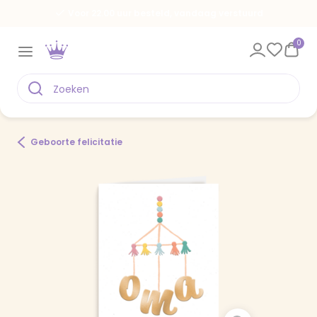
Voor 22.00 uur besteld, vandaag verstuurd
0
Geboorte felicitatie