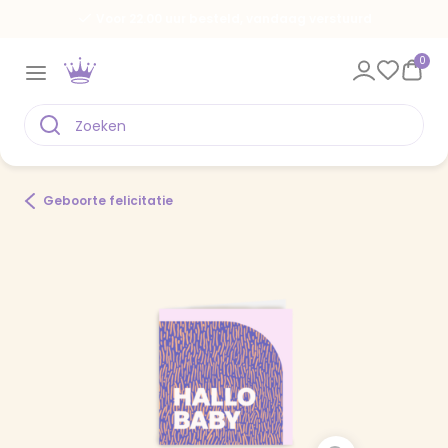
Voor 22.00 uur besteld, vandaag verstuurd
0
Geboorte felicitatie