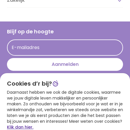
Zakelijk
Magazine
Vacatures
Inspiratieteksten
Inloggen retailer
Werken bij Hallmark
Cadeau inspiratie
Hallmark Kaartclub
Blijf op de hoogte
Kaartinspiratie
Acties
E-mailadres
Persberichten
Hallmark en Kinderpostzegels
Aanmelden
Cookies d’r bij?
Download onze app
Daarnaast hebben we ook de digitale cookies, waarmee
we jouw digitale leven makkelijker en persoonlijker
maken. Zo onthouden we bijvoorbeeld voor je wat er in je
winkelmandje zat, verbeteren we steeds onze website en
laten we je als eerst producten zien die het best passen
bij jouw wensen en interesses! Meer weten over cookies?
Klik dan hier.