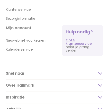
Klantenservice
Bezorginformatie
Mijn account
Hulp nodig?
Onze
Nieuwsbrief voorkeuren
klantenservice
helpt je graag
Kalenderservice
verder.
Snel naar
Over Hallmark
Inspiratie
Over ons
Duurzaamheid