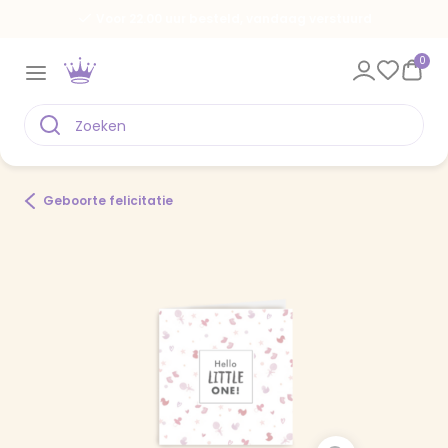
Voor 22.00 uur besteld, vandaag verstuurd
0
Geboorte felicitatie