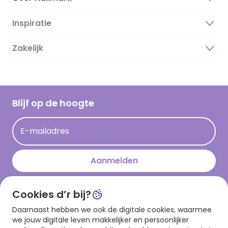
Inspiratie
Over ons
Duurzaamheid
Zakelijk
Magazine
Vacatures
Inspiratieteksten
Inloggen retailer
Werken bij Hallmark
Cadeau inspiratie
Hallmark Kaartclub
Blijf op de hoogte
Kaartinspiratie
Acties
E-mailadres
Persberichten
Hallmark en Kinderpostzegels
Aanmelden
Cookies d’r bij?
Download onze app
Daarnaast hebben we ook de digitale cookies, waarmee
we jouw digitale leven makkelijker en persoonlijker