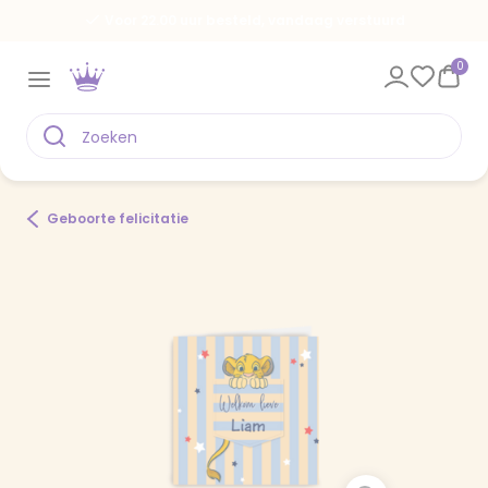
Voor 22.00 uur besteld, vandaag verstuurd
0
Geboorte felicitatie