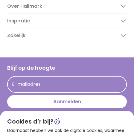
Over Hallmark
Inspiratie
Over ons
Duurzaamheid
Zakelijk
Magazine
Vacatures
Inspiratieteksten
Inloggen retailer
Werken bij Hallmark
Cadeau inspiratie
Hallmark Kaartclub
Blijf op de hoogte
Kaartinspiratie
Acties
E-mailadres
Persberichten
Hallmark en Kinderpostzegels
Aanmelden
Cookies d’r bij?
Download onze app
Daarnaast hebben we ook de digitale cookies, waarmee