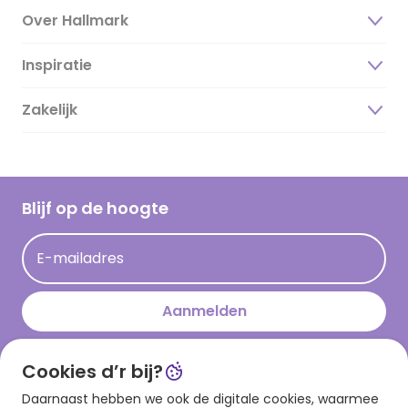
Over Hallmark
Inspiratie
Over ons
Duurzaamheid
Zakelijk
Magazine
Vacatures
Inspiratieteksten
Inloggen retailer
Werken bij Hallmark
Cadeau inspiratie
Hallmark Kaartclub
Blijf op de hoogte
Kaartinspiratie
Acties
E-mailadres
Persberichten
Hallmark en Kinderpostzegels
Aanmelden
Cookies d’r bij?
Download onze app
Daarnaast hebben we ook de digitale cookies, waarmee