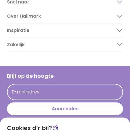
Snel naar
Over Hallmark
Inspiratie
Over ons
Duurzaamheid
Zakelijk
Magazine
Vacatures
Inspiratieteksten
Inloggen retailer
Werken bij Hallmark
Cadeau inspiratie
Hallmark Kaartclub
Blijf op de hoogte
Kaartinspiratie
Acties
E-mailadres
Persberichten
Hallmark en Kinderpostzegels
Aanmelden
Cookies d’r bij?