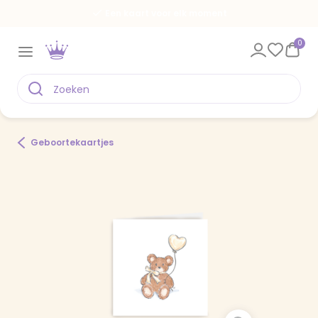
Een kaart voor elk moment
0
Geboortekaartjes