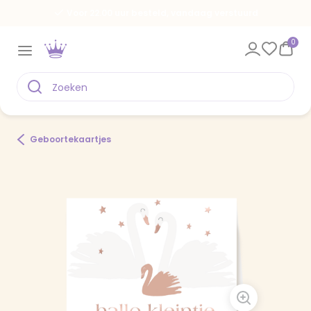
Voor 22.00 uur besteld, vandaag verstuurd
0
Geboortekaartjes