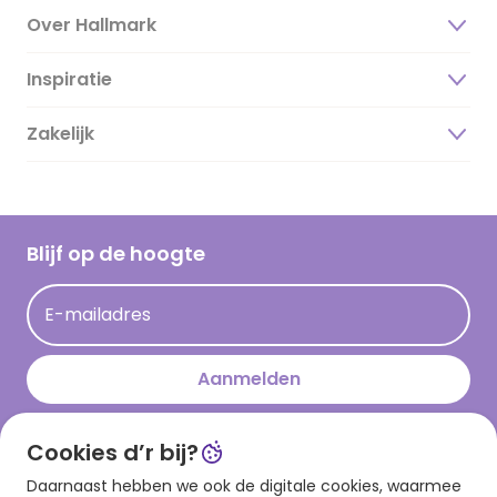
Over Hallmark
Inspiratie
Over ons
Duurzaamheid
Zakelijk
Magazine
Vacatures
Inspiratieteksten
Inloggen retailer
Werken bij Hallmark
Cadeau inspiratie
Hallmark Kaartclub
Blijf op de hoogte
Kaartinspiratie
Acties
E-mailadres
Persberichten
Hallmark en Kinderpostzegels
Aanmelden
Cookies d’r bij?
Download onze app
Daarnaast hebben we ook de digitale cookies, waarmee