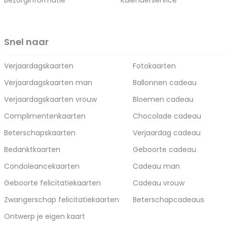
Bezorginformatie
Kalenderservice
Snel naar
Verjaardagskaarten
Fotokaarten
Verjaardagskaarten man
Ballonnen cadeau
Verjaardagskaarten vrouw
Bloemen cadeau
Complimentenkaarten
Chocolade cadeau
Beterschapskaarten
Verjaardag cadeau
Bedanktkaarten
Geboorte cadeau
Condoleancekaarten
Cadeau man
Geboorte felicitatiekaarten
Cadeau vrouw
Zwangerschap felicitatiekaarten
Beterschapcadeaus
Ontwerp je eigen kaart