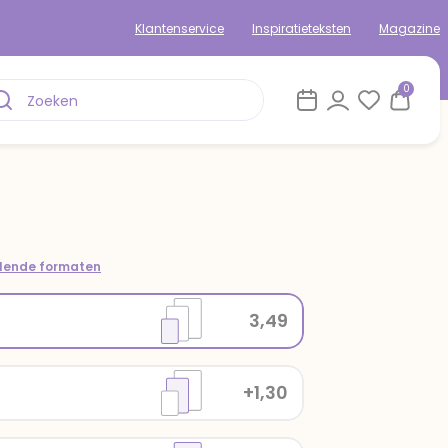
Klantenservice
Inspiratieteksten
Magazine
0
llende formaten
3,49
+1,30