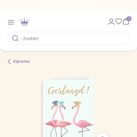
Een kaart voor elk moment
0
Diploma