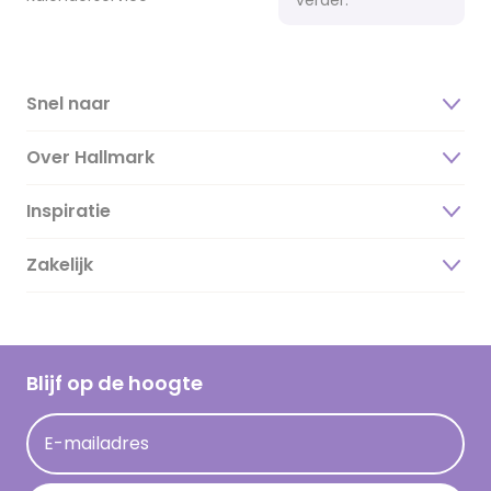
Snel naar
Over Hallmark
Inspiratie
Over ons
Duurzaamheid
Zakelijk
Magazine
Vacatures
Inspiratieteksten
Inloggen retailer
Werken bij Hallmark
Cadeau inspiratie
Hallmark Kaartclub
Blijf op de hoogte
Kaartinspiratie
Acties
E-mailadres
Persberichten