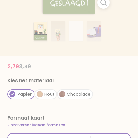
Price reduced from
to
2,79
3,49
Kies het materiaal
Papier
Hout
Chocolade
Formaat kaart
Onze verschillende formaten