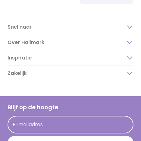
Snel naar
Over Hallmark
Inspiratie
Over ons
Duurzaamheid
Zakelijk
Magazine
Vacatures
Inspiratieteksten
Inloggen retailer
Werken bij Hallmark
Cadeau inspiratie
Hallmark Kaartclub
Blijf op de hoogte
Kaartinspiratie
Acties
E-mailadres
Persberichten
Hallmark en Kinderpostzegels