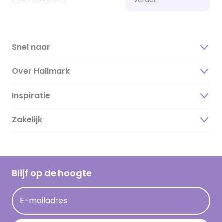
Snel naar
Over Hallmark
Inspiratie
Over ons
Duurzaamheid
Zakelijk
Magazine
Vacatures
Inspiratieteksten
Inloggen retailer
Werken bij Hallmark
Cadeau inspiratie
Hallmark Kaartclub
Blijf op de hoogte
Kaartinspiratie
Acties
E-mailadres
Persberichten