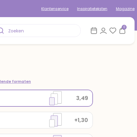
Klantenservice
Inspiratieteksten
Magazine
0
llende formaten
3,49
+1,30