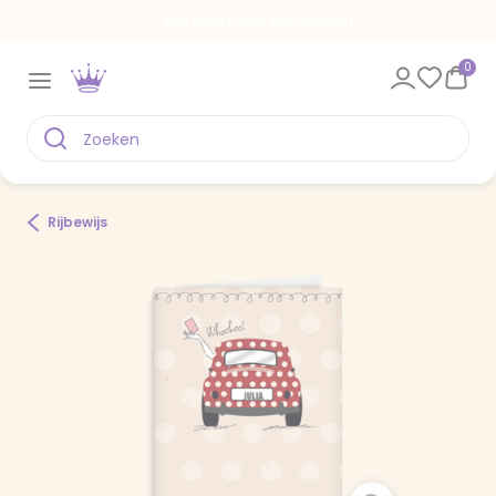
Een kaart voor elk moment
0
Rijbewijs