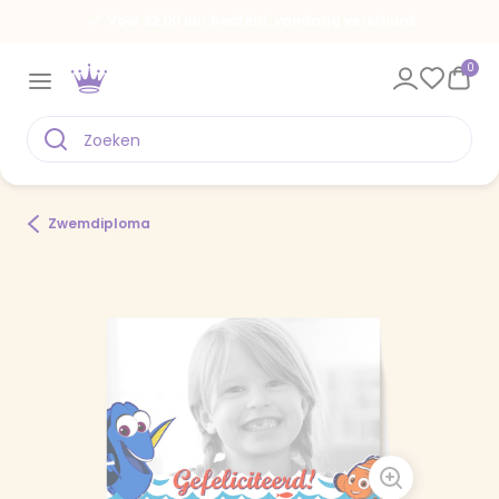
Voor 22.00 uur besteld, vandaag verstuurd
0
Zwemdiploma