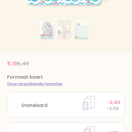
Price reduced from
to
5,19
6,49
Formaat kaart
Onze verschillende formaten
-2,40
Standaard
-1,70