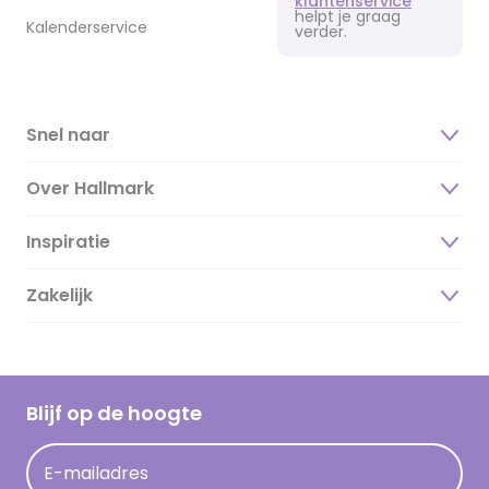
klantenservice
helpt je graag
Kalenderservice
verder.
Snel naar
Over Hallmark
Inspiratie
Over ons
Duurzaamheid
Zakelijk
Magazine
Vacatures
Inspiratieteksten
Inloggen retailer
Werken bij Hallmark
Cadeau inspiratie
Hallmark Kaartclub
Blijf op de hoogte
Kaartinspiratie
Acties
E-mailadres
Persberichten