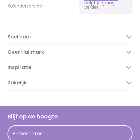
helpt je graag
Kalenderservice
verder.
Snel naar
Over Hallmark
Inspiratie
Over ons
Duurzaamheid
Zakelijk
Magazine
Vacatures
Inspiratieteksten
Inloggen retailer
Werken bij Hallmark
Cadeau inspiratie
Hallmark Kaartclub
Blijf op de hoogte
Kaartinspiratie
Acties
E-mailadres
Persberichten