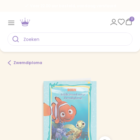
Voor 22.00 uur besteld, vandaag verstuurd
0
Zwemdiploma