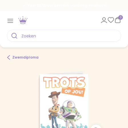
Voor 22.00 uur besteld, vandaag verstuurd
0
Zwemdiploma