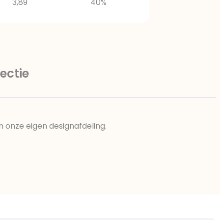
3,89
40%
ectie
n onze eigen designafdeling.