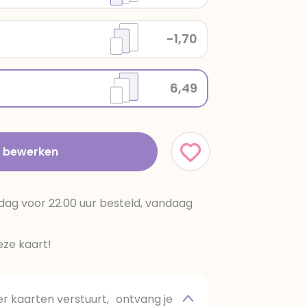
-1,70
6,49
t bewerken
dag voor 22.00 uur besteld, vandaag
ze kaart!
 kaarten verstuurt, ontvang je