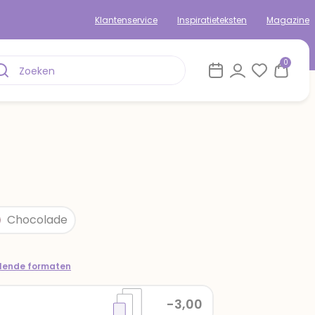
Klantenservice
Inspiratieteksten
Magazine
0
Chocolade
llende formaten
-3,00