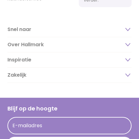
Snel naar
Over Hallmark
Inspiratie
Over ons
Duurzaamheid
Zakelijk
Magazine
Vacatures
Inspiratieteksten
Inloggen retailer
Werken bij Hallmark
Cadeau inspiratie
Hallmark Kaartclub
Blijf op de hoogte
Kaartinspiratie
Acties
E-mailadres
Persberichten