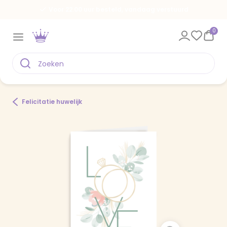
Voor 22.00 uur besteld, vandaag verstuurd
0
Felicitatie huwelijk