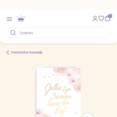
Een kaart voor elk moment
0
Felicitatie huwelijk