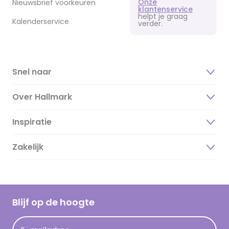
Onze
Nieuwsbrief voorkeuren
klantenservice
helpt je graag
Kalenderservice
verder.
Snel naar
Over Hallmark
Inspiratie
Over ons
Duurzaamheid
Zakelijk
Magazine
Vacatures
Inspiratieteksten
Inloggen retailer
Werken bij Hallmark
Cadeau inspiratie
Hallmark Kaartclub
Blijf op de hoogte
Kaartinspiratie
Acties