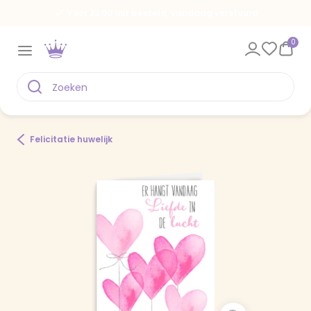
Voor 22.00 uur besteld, vandaag verstuurd
0
Felicitatie huwelijk