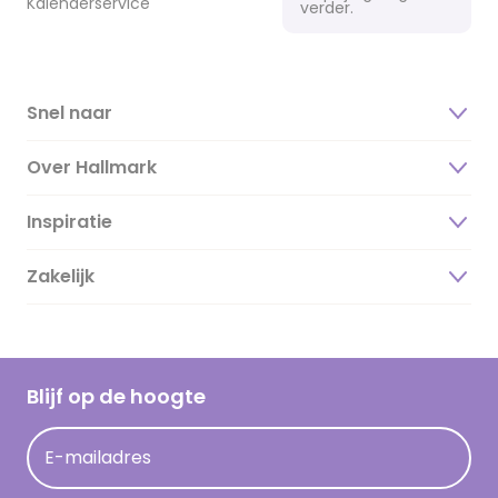
Kalenderservice
verder.
Snel naar
Over Hallmark
Inspiratie
Over ons
Duurzaamheid
Zakelijk
Magazine
Vacatures
Inspiratieteksten
Inloggen retailer
Werken bij Hallmark
Cadeau inspiratie
Hallmark Kaartclub
Blijf op de hoogte
Kaartinspiratie
Acties
E-mailadres
Persberichten