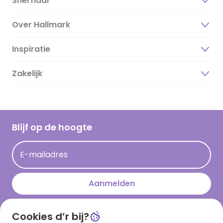
Snel naar
Over Hallmark
Inspiratie
Over ons
Duurzaamheid
Zakelijk
Magazine
Vacatures
Inspiratieteksten
Inloggen retailer
Werken bij Hallmark
Cadeau inspiratie
Hallmark Kaartclub
Blijf op de hoogte
Kaartinspiratie
Acties
E-mailadres
Persberichten
Hallmark en Kinderpostzegels
Aanmelden
Cookies d’r bij?
Download onze app