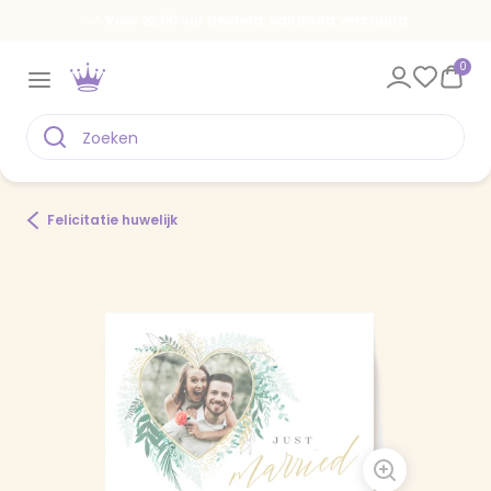
Voor 22.00 uur besteld, vandaag verstuurd
0
Felicitatie huwelijk