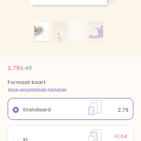
Price reduced from
to
2,79
3,49
Formaat kaart
Onze verschillende formaten
Standaard
2,79
+1,04
XL