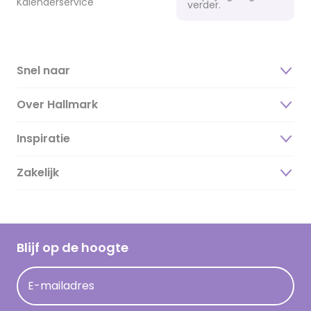
Kalenderservice
verder.
Snel naar
Over Hallmark
Inspiratie
Over ons
Duurzaamheid
Zakelijk
Magazine
Vacatures
Inspiratieteksten
Inloggen retailer
Werken bij Hallmark
Cadeau inspiratie
Hallmark Kaartclub
Blijf op de hoogte
Kaartinspiratie
Acties
E-mailadres
Persberichten