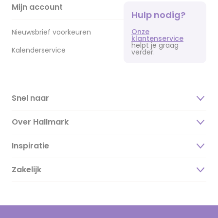
Mijn account
Hulp nodig?
Onze
Nieuwsbrief voorkeuren
klantenservice
helpt je graag
Kalenderservice
verder.
Snel naar
Over Hallmark
Inspiratie
Over ons
Duurzaamheid
Zakelijk
Magazine
Vacatures
Inspiratieteksten
Inloggen retailer
Werken bij Hallmark
Cadeau inspiratie