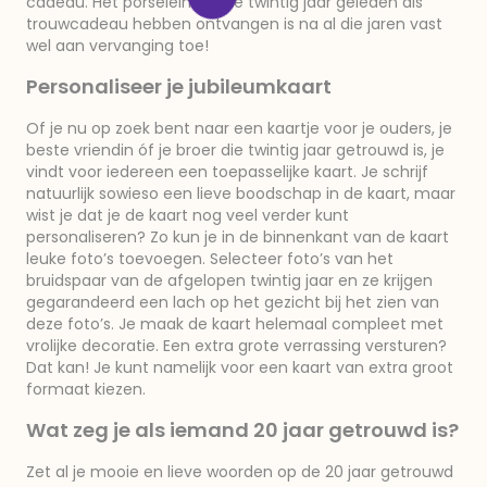
cadeau. Het porselein dat ze twintig jaar geleden als
trouwcadeau hebben ontvangen is na al die jaren vast
wel aan vervanging toe!
Personaliseer je jubileumkaart
Of je nu op zoek bent naar een kaartje voor je ouders, je
beste vriendin óf je broer die twintig jaar getrouwd is, je
vindt voor iedereen een toepasselijke kaart. Je schrijf
natuurlijk sowieso een lieve boodschap in de kaart, maar
wist je dat je de kaart nog veel verder kunt
personaliseren? Zo kun je in de binnenkant van de kaart
leuke foto’s toevoegen. Selecteer foto’s van het
bruidspaar van de afgelopen twintig jaar en ze krijgen
gegarandeerd een lach op het gezicht bij het zien van
deze foto’s. Je maak de kaart helemaal compleet met
vrolijke decoratie. Een extra grote verrassing versturen?
Dat kan! Je kunt namelijk voor een kaart van extra groot
formaat kiezen.
Wat zeg je als iemand 20 jaar getrouwd is?
Zet al je mooie en lieve woorden op de 20 jaar getrouwd