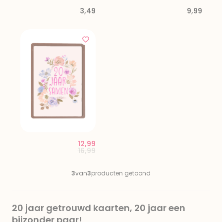
3,49
9,99
12,99
Price reduced from
to
16,99
3
van
3
producten getoond
20 jaar getrouwd kaarten, 20 jaar een
bijzonder paar!