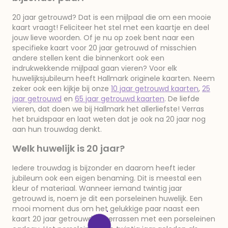
20 jaar getrouwd? Dat is een mijlpaal die om een mooie
kaart vraagt! Feliciteer het stel met een kaartje en deel
jouw lieve woorden. Of je nu op zoek bent naar een
specifieke kaart voor 20 jaar getrouwd of misschien
andere stellen kent die binnenkort ook een
indrukwekkende mijlpaal gaan vieren? Voor elk
huwelijksjubileum heeft Hallmark originele kaarten. Neem
zeker ook een kijkje bij onze
10 jaar getrouwd kaarten
,
25
jaar getrouwd
en
65 jaar getrouwd kaarten
. De liefde
vieren, dat doen we bij Hallmark het allerliefste! Verras
het bruidspaar en laat weten dat je ook na 20 jaar nog
aan hun trouwdag denkt.
Welk huwelijk is 20 jaar?
Iedere trouwdag is bijzonder en daarom heeft ieder
jubileum ook een eigen benaming. Dit is meestal een
kleur of materiaal. Wanneer iemand twintig jaar
getrouwd is, noem je dit een porseleinen huwelijk. Een
mooi moment dus om het gelukkige paar naast een
kaart 20 jaar getrouwd te verrassen met een porseleinen