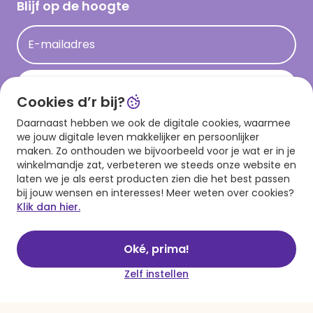
Hallmark Kaartclub
Blijf op de hoogte
Kaartinspiratie
Acties
E-mailadres
Persberichten
Hallmark en Kinderpostzegels
Aanmelden
Cookies d’r bij?
Daarnaast hebben we ook de digitale cookies, waarmee
Download onze app
we jouw digitale leven makkelijker en persoonlijker
maken. Zo onthouden we bijvoorbeeld voor je wat er in je
winkelmandje zat, verbeteren we steeds onze website en
laten we je als eerst producten zien die het best passen
bij jouw wensen en interesses! Meer weten over cookies?
Klik dan hier.
Oké, prima!
Algemene voorwaarden
Privacy statement
Cookies
© 1999 - 2025 Hallmark
Zelf instellen