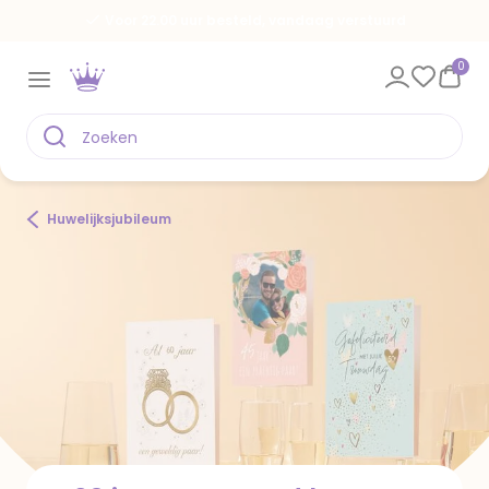
Voor 22.00 uur besteld, vandaag verstuurd
0
Huwelijksjubileum