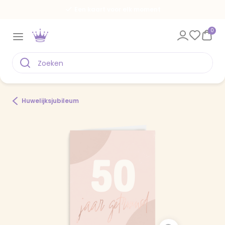
Een kaart voor elk moment
0
Huwelijksjubileum