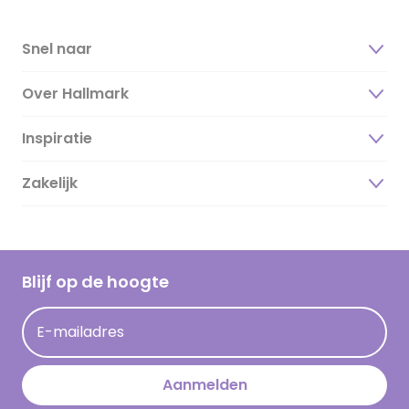
Snel naar
Over Hallmark
Inspiratie
Over ons
Duurzaamheid
Zakelijk
Magazine
Vacatures
Inspiratieteksten
Inloggen retailer
Werken bij Hallmark
Cadeau inspiratie
Hallmark Kaartclub
Blijf op de hoogte
Kaartinspiratie
Acties
E-mailadres
Persberichten
Hallmark en Kinderpostzegels
Aanmelden