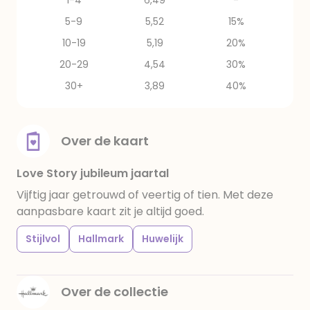
1-4
6,49
-
5-9
5,52
15%
10-19
5,19
20%
20-29
4,54
30%
30+
3,89
40%
Over de kaart
Love Story jubileum jaartal
Vijftig jaar getrouwd of veertig of tien. Met deze
aanpasbare kaart zit je altijd goed.
Stijlvol
Hallmark
Huwelijk
Over de collectie