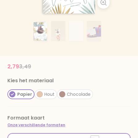
Price reduced from
to
2,79
3,49
Kies het materiaal
Papier
Hout
Chocolade
Formaat kaart
Onze verschillende formaten