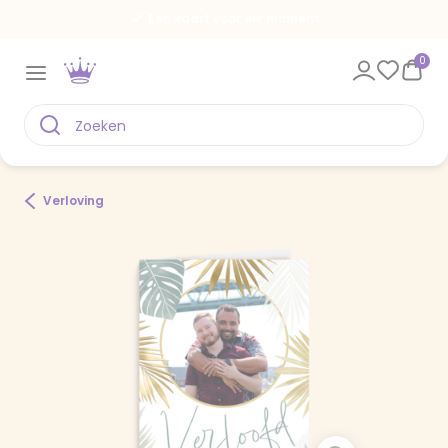
Een kaart voor elk moment
0
Verloving