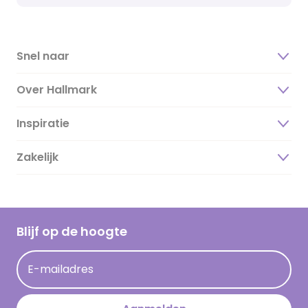
Snel naar
Over Hallmark
Inspiratie
Over ons
Duurzaamheid
Zakelijk
Magazine
Vacatures
Inspiratieteksten
Inloggen retailer
Werken bij Hallmark
Cadeau inspiratie
Hallmark Kaartclub
Blijf op de hoogte
Kaartinspiratie
Acties
E-mailadres
Persberichten
Hallmark en Kinderpostzegels