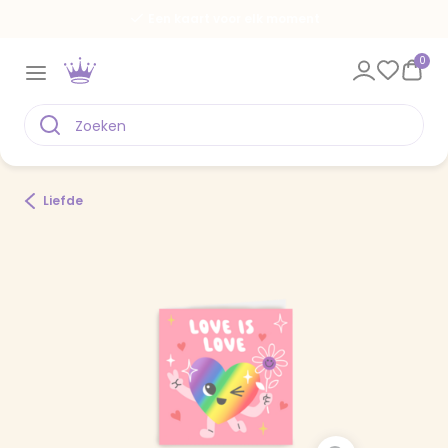
Een kaart voor elk moment
0
Liefde