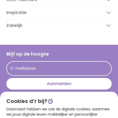
Inspiratie
Over ons
Duurzaamheid
Zakelijk
Magazine
Vacatures
Inspiratieteksten
Inloggen retailer
Werken bij Hallmark
Cadeau inspiratie
Hallmark Kaartclub
Blijf op de hoogte
Kaartinspiratie
Acties
E-mailadres
Persberichten
Hallmark en Kinderpostzegels
Aanmelden
Cookies d’r bij?
Download onze app
Daarnaast hebben we ook de digitale cookies, waarmee
we jouw digitale leven makkelijker en persoonlijker