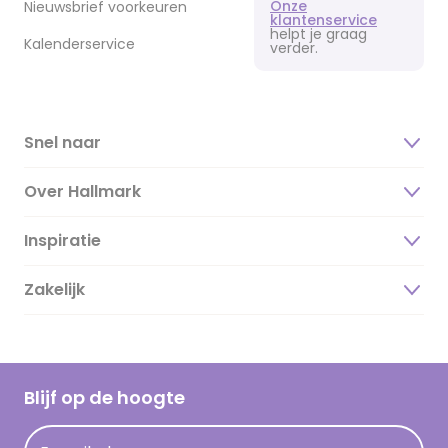
Onze
Nieuwsbrief voorkeuren
klantenservice
helpt je graag
Kalenderservice
verder.
Snel naar
Over Hallmark
Inspiratie
Over ons
Duurzaamheid
Zakelijk
Magazine
Vacatures
Inspiratieteksten
Inloggen retailer
Werken bij Hallmark
Cadeau inspiratie
Hallmark Kaartclub
Blijf op de hoogte
Kaartinspiratie
Acties