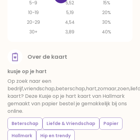
5-9
5,52
15%
10-19
5,19
20%
20-29
4,54
30%
30+
3,89
40%
Over de kaart
kusje op je hart
Op zoek naar een
bedrijf,vriendschap,beterschap,hart,zomaar,zoen,liefd
kaart? Deze Kusje op je hart kaart van Hallmark
gemaakt van papier bestel je gemakkelijk bij ons
online.
Beterschap
Liefde & Vriendschap
Papier
Hallmark
Hip en trendy