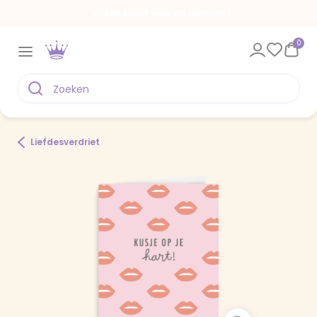
Een kaart voor elk moment
0
Liefdesverdriet