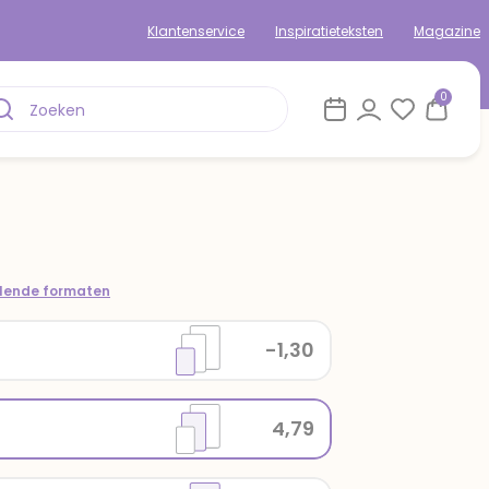
Klantenservice
Inspiratieteksten
Magazine
0
llende formaten
-1,30
4,79