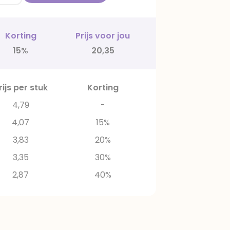
Korting
Prijs voor jou
15%
20,35
rijs per stuk
Korting
4,79
-
4,07
15%
3,83
20%
3,35
30%
2,87
40%