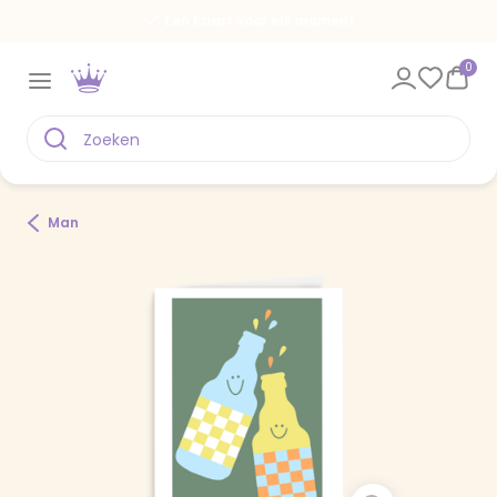
Een kaart voor elk moment
0
Man