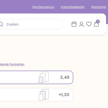
Klantenservice
Inspiratieteksten
Magazine
0
llende formaten
3,49
+1,30