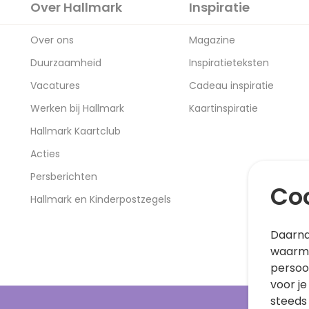
Over Hallmark
Inspiratie
Over ons
Magazine
Duurzaamheid
Inspiratieteksten
Vacatures
Cadeau inspiratie
Werken bij Hallmark
Kaartinspiratie
Hallmark Kaartclub
Acties
Persberichten
Coo
Hallmark en Kinderpostzegels
Daarna
waarme
persoo
voor je
steeds