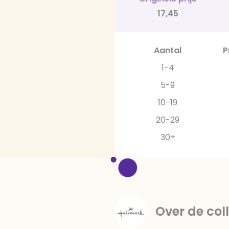
17,45
Aantal
P
1-4
5-9
10-19
20-29
30+
Over de coll