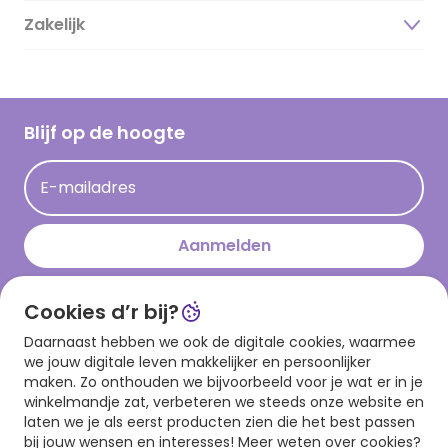
Duurzaamheid
Zakelijk
Magazine
Vacatures
Inspiratieteksten
Inloggen retailer
Werken bij Hallmark
Cadeau inspiratie
Hallmark Kaartclub
Blijf op de hoogte
Kaartinspiratie
Acties
E-mailadres
Persberichten
Hallmark en Kinderpostzegels
Aanmelden
Cookies d’r bij?
Download onze app
Daarnaast hebben we ook de digitale cookies, waarmee
we jouw digitale leven makkelijker en persoonlijker
maken. Zo onthouden we bijvoorbeeld voor je wat er in je
winkelmandje zat, verbeteren we steeds onze website en
laten we je als eerst producten zien die het best passen
bij jouw wensen en interesses! Meer weten over cookies?