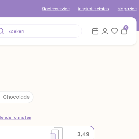
Klantenservice
Inspiratieteksten
Magazine
0
Chocolade
llende formaten
3,49