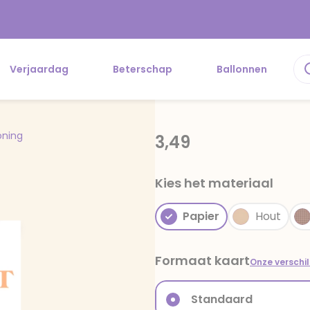
Verjaardag
Beterschap
Ballonnen
oning
3,49
Kies het materiaal
Papier
Hout
Formaat kaart
Onze verschi
Standaard