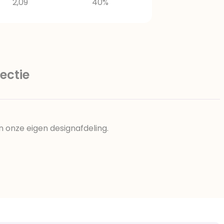
2,09
40%
ectie
n onze eigen designafdeling.