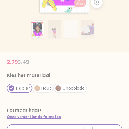
Price reduced from
to
2,79
3,49
Kies het materiaal
Papier
Hout
Chocolade
Formaat kaart
Onze verschillende formaten