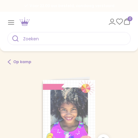
Voor 22.00 uur besteld, vandaag verstuurd
0
Op kamp