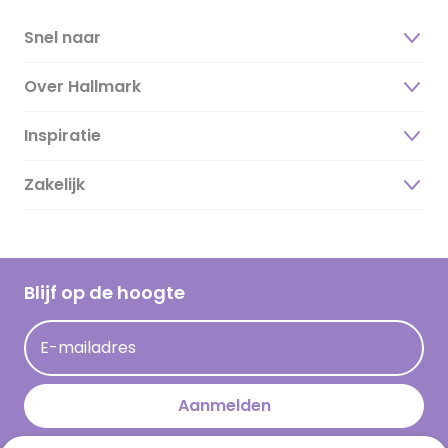
Snel naar
Over Hallmark
Inspiratie
Over ons
Duurzaamheid
Zakelijk
Magazine
Vacatures
Inspiratieteksten
Inloggen retailer
Werken bij Hallmark
Cadeau inspiratie
Hallmark Kaartclub
Blijf op de hoogte
Kaartinspiratie
Acties
E-mailadres
Persberichten
Hallmark en Kinderpostzegels
Aanmelden