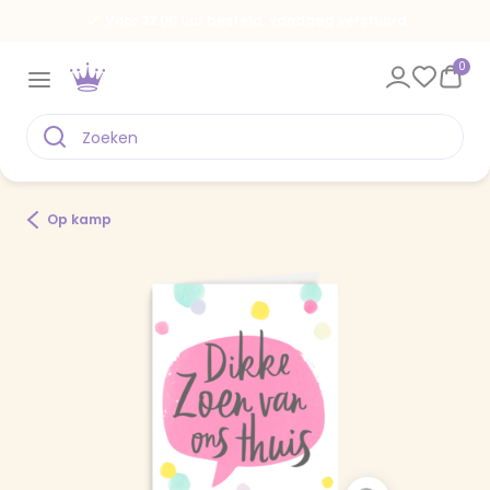
Voor 22.00 uur besteld, vandaag verstuurd
0
Op kamp