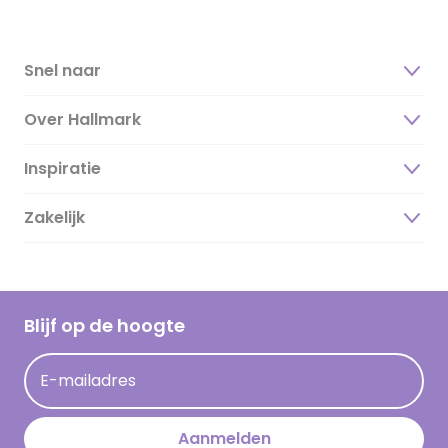
Snel naar
Over Hallmark
Inspiratie
Over ons
Duurzaamheid
Zakelijk
Magazine
Vacatures
Inspiratieteksten
Inloggen retailer
Werken bij Hallmark
Cadeau inspiratie
Hallmark Kaartclub
Blijf op de hoogte
Kaartinspiratie
Acties
E-mailadres
Persberichten
Hallmark en Kinderpostzegels
Aanmelden