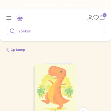
Voor 22.00 uur besteld, vandaag verstuurd
0
Op kamp