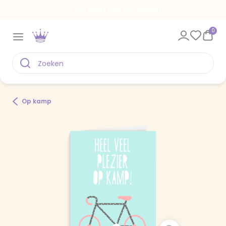
Een kaart voor elk moment
0
Op kamp