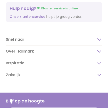
Hulp nodig?
Klantenservice is online
Onze klantenservice
helpt je graag verder.
Snel naar
Over Hallmark
Inspiratie
Over ons
Duurzaamheid
Zakelijk
Magazine
Vacatures
Inspiratieteksten
Inloggen retailer
Werken bij Hallmark
Cadeau inspiratie
Hallmark Kaartclub
Blijf op de hoogte
Kaartinspiratie