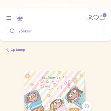
Voor 22.00 uur besteld, vandaag verstuurd
0
Op kamp