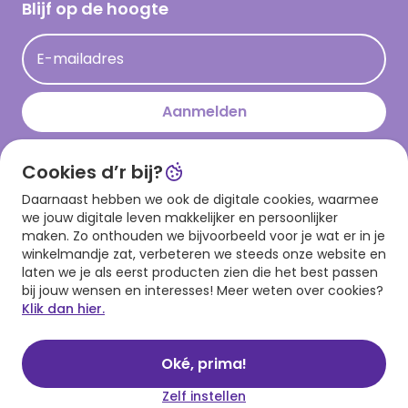
Hallmark Kaartclub
Blijf op de hoogte
Kaartinspiratie
Acties
E-mailadres
Persberichten
Hallmark en Kinderpostzegels
Aanmelden
Cookies d’r bij?
Download onze app
Daarnaast hebben we ook de digitale cookies, waarmee
we jouw digitale leven makkelijker en persoonlijker
maken. Zo onthouden we bijvoorbeeld voor je wat er in je
winkelmandje zat, verbeteren we steeds onze website en
laten we je als eerst producten zien die het best passen
bij jouw wensen en interesses! Meer weten over cookies?
Klik dan hier.
Algemene voorwaarden
Privacy statement
Cookies
© 1999 - 2025 Hallmark
Oké, prima!
Zelf instellen