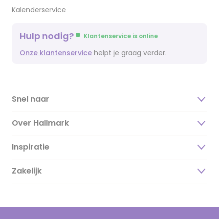
Kalenderservice
Hulp nodig?
Klantenservice is online
Onze klantenservice
helpt je graag verder.
Snel naar
Over Hallmark
Inspiratie
Over ons
Duurzaamheid
Zakelijk
Magazine
Vacatures
Inspiratieteksten
Inloggen retailer
Werken bij Hallmark
Cadeau inspiratie