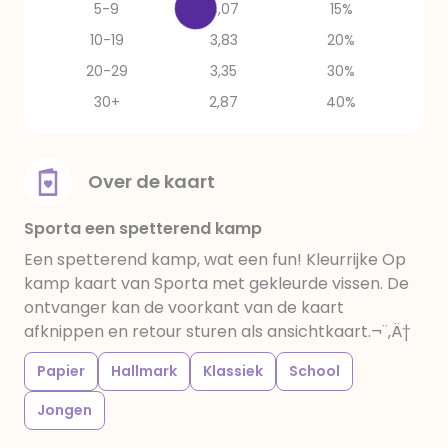
5-9
4,07
15%
10-19
3,83
20%
20-29
3,35
30%
30+
2,87
40%
Over de kaart
Sporta een spetterend kamp
Een spetterend kamp, wat een fun! Kleurrijke Op
kamp kaart van Sporta met gekleurde vissen. De
ontvanger kan de voorkant van de kaart
afknippen en retour sturen als ansichtkaart.¬¨‚Ä†
Papier
Hallmark
Klassiek
School
Jongen