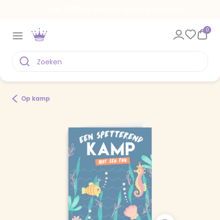
Voor 22.00 uur besteld, vandaag verstuurd
0
Op kamp