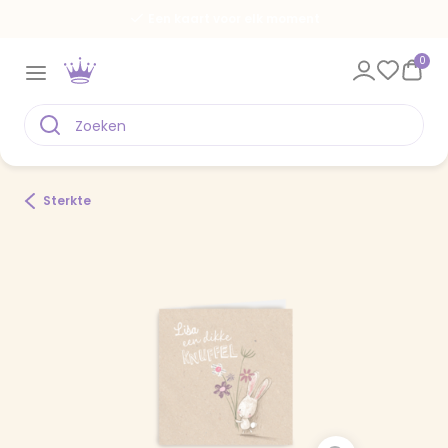
Een kaart voor elk moment
0
Sterkte