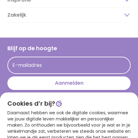
Over ons
Duurzaamheid
Zakelijk
Magazine
Vacatures
Inspiratieteksten
Inloggen retailer
Werken bij Hallmark
Cadeau inspiratie
Hallmark Kaartclub
Blijf op de hoogte
Kaartinspiratie
Acties
E-mailadres
Persberichten
Hallmark en Kinderpostzegels
Aanmelden
Cookies d’r bij?
Download onze app
Daarnaast hebben we ook de digitale cookies, waarmee
we jouw digitale leven makkelijker en persoonlijker
maken. Zo onthouden we bijvoorbeeld voor je wat er in je
winkelmandje zat, verbeteren we steeds onze website en
laten we je als eerst producten zien die het best passen