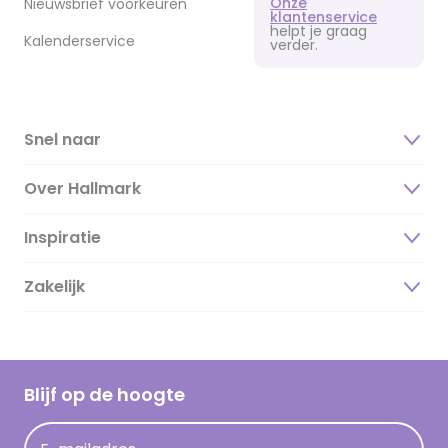
Onze
Nieuwsbrief voorkeuren
klantenservice
helpt je graag
Kalenderservice
verder.
Snel naar
Over Hallmark
Inspiratie
Over ons
Duurzaamheid
Zakelijk
Magazine
Vacatures
Inspiratieteksten
Inloggen retailer
Werken bij Hallmark
Cadeau inspiratie
Hallmark Kaartclub
Blijf op de hoogte
Kaartinspiratie
Acties