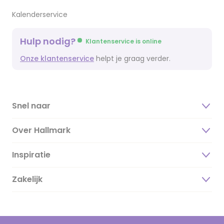
Kalenderservice
Hulp nodig?
Klantenservice is online
Onze klantenservice
helpt je graag verder.
Snel naar
Over Hallmark
Inspiratie
Over ons
Duurzaamheid
Zakelijk
Magazine
Vacatures
Inspiratieteksten
Inloggen retailer
Werken bij Hallmark
Cadeau inspiratie