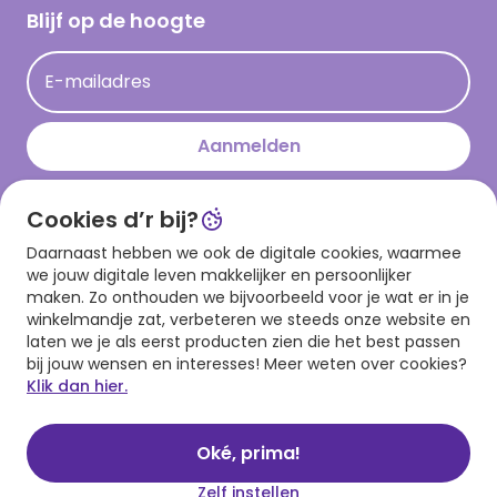
Hallmark Kaartclub
Blijf op de hoogte
Kaartinspiratie
Acties
E-mailadres
Persberichten
Hallmark en Kinderpostzegels
Aanmelden
Cookies d’r bij?
Download onze app
Daarnaast hebben we ook de digitale cookies, waarmee
we jouw digitale leven makkelijker en persoonlijker
maken. Zo onthouden we bijvoorbeeld voor je wat er in je
winkelmandje zat, verbeteren we steeds onze website en
laten we je als eerst producten zien die het best passen
bij jouw wensen en interesses! Meer weten over cookies?
Klik dan hier.
Algemene voorwaarden
Privacy statement
Cookies
© 1999 - 2025 Hallmark
Oké, prima!
Zelf instellen