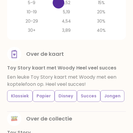
5-9
5,52
15%
10-19
5,19
20%
20-29
4,54
30%
30+
3,89
40%
Over de kaart
Toy Story kaart met Woody Heel veel succes
Een leuke Toy Story kaart met Woody met een
koptelefoon op. Heel veel succes!
Klassiek
Papier
Disney
Succes
Jongen
Over de collectie
Toy Story