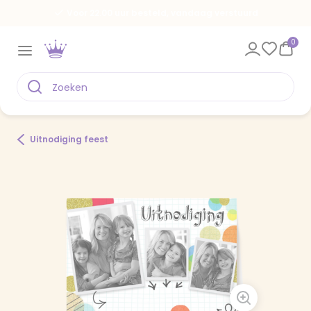
Voor 22.00 uur besteld, vandaag verstuurd
0
Uitnodiging feest