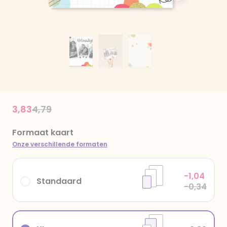
Price reduced from
to
3,83
4,79
Formaat kaart
Onze verschillende formaten
-1,04
Standaard
-0,34