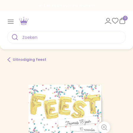
Een kaart voor elk moment
0
Uitnodiging feest