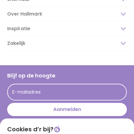
Over Hallmark
Inspiratie
Over ons
Duurzaamheid
Zakelijk
Magazine
Vacatures
Inspiratieteksten
Inloggen retailer
Werken bij Hallmark
Cadeau inspiratie
Hallmark Kaartclub
Blijf op de hoogte
Kaartinspiratie
Acties
E-mailadres
Persberichten
Hallmark en Kinderpostzegels
Aanmelden
Cookies d’r bij?
Download onze app