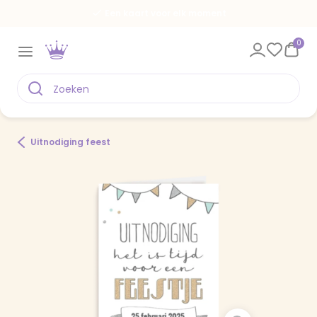
Een kaart voor elk moment
0
Uitnodiging feest